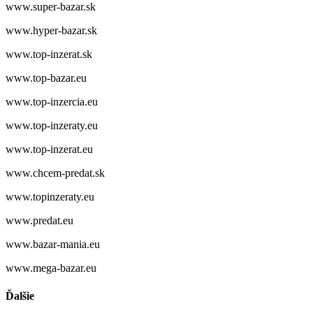
www.super-bazar.sk
www.hyper-bazar.sk
www.top-inzerat.sk
www.top-bazar.eu
www.top-inzercia.eu
www.top-inzeraty.eu
www.top-inzerat.eu
www.chcem-predat.sk
www.topinzeraty.eu
www.predat.eu
www.bazar-mania.eu
www.mega-bazar.eu
Ďalšie