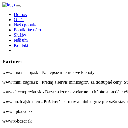
Domov
O nás
Naša ponuka
Ponúknite nám
Služby
Náš tím
Kontakt
Partneri
www.luxus-shop.sk - Najlepšie internetové klenoty
www.mini-bagre.sk - Predaj a servis minibagrov za dostupné ceny. S
www.chcempredat.sk - Bazar a izercia zadarmo tu kúpite a predáte vš
www.pozicajsima.eu - Požičovňa strojov a minibagrov pre vašu stavb
www.tipbazar.sk
www.x-bazar.sk