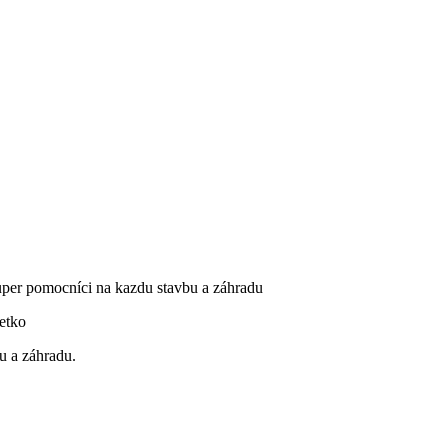
uper pomocníci na kazdu stavbu a záhradu
etko
u a záhradu.