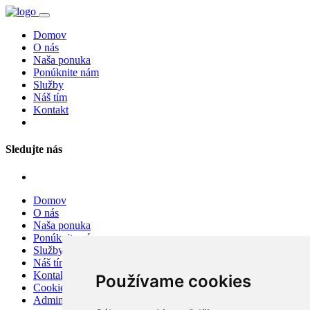
Domov
O nás
Naša ponuka
Ponúknite nám
Služby
Náš tím
Kontakt
Sledujte nás
Domov
O nás
Naša ponuka
Ponúknite nám
Služby
Náš tím
Kontakt
Používame cookies
Cookies
Admin