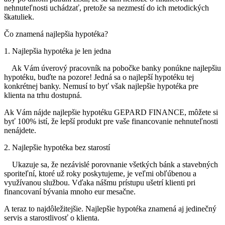
nehnuteľnosti uchádzať, pretože sa nezmestí do ich metodických
škatuliek.
Čo znamená najlepšia hypotéka?
1. Najlepšia hypotéka je len jedna
Ak Vám úverový pracovník na pobočke banky ponúkne najlepšiu
hypotéku, buďte na pozore! Jedná sa o najlepší hypotéku tej
konkrétnej banky. Nemusí to byť však najlepšie hypotéka pre
klienta na trhu dostupná.
Ak Vám nájde najlepšie hypotéku GEPARD FINANCE, môžete si
byť 100% istí, že lepší produkt pre vaše financovanie nehnuteľnosti
nenájdete.
2. Najlepšie hypotéka bez starostí
Ukazuje sa, že nezávislé porovnanie všetkých bánk a stavebných
sporiteľní, ktoré už roky poskytujeme, je veľmi obľúbenou a
využívanou službou. Vďaka nášmu prístupu ušetrí klienti pri
financovaní bývania mnoho eur mesačne.
A teraz to najdôležitejšie. Najlepšie hypotéka znamená aj jedinečný
servis a starostlivosť o klienta.