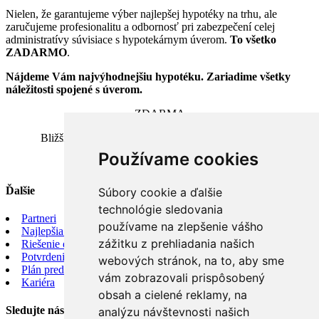
Nielen, že garantujeme výber najlepšej hypotéky na trhu, ale
zaručujeme profesionalitu a odbornosť pri zabezpečení celej
administratívy súvisiace s hypotekárnym úverom.
To všetko
ZADARMO
.
Nájdeme Vám najvýhodnejšiu hypotéku. Zariadime všetky
náležitosti spojené s úverom.
ZDARMA
Bližšie informácie v realitnej kancelárii MAXXIMA,
Používame cookies
Levočská 2/A, 064 01 Stará Ľubovňa
Ďalšie
Súbory cookie a ďalšie
technológie sledovania
Partneri
používame na zlepšenie vášho
Najlepšia hypotéka
zážitku z prehliadania našich
Riešenie exekúcii
Potvrdenie o trhovej cene nehnuteľnosti
webových stránok, na to, aby sme
Plán predaja
vám zobrazovali prispôsobený
Kariéra
obsah a cielené reklamy, na
Sledujte nás
analýzu návštevnosti našich