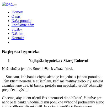
Domov
O nás
Naša ponuka
Ponúknite nám
Služby
Náš tím
Kontakt
Najlepšia hypotéka
Najlepšia hypotéka v Starej Ľubovni
Naša služba je inde. Sme bližšie k zákazníkovi.
Sme tam, kde banka chýba alebo je len jedna s jednou ponukou.
Tým klient neušetrí. Neušetrí ani, keď má realitný alebo iný subjekt
zazmluvnené dve, tri banky, pretože mu nedokážu urobiť okamžitý
prepočet a výstup.
Chceme, aby klient ušetril čas a nemusel dlho hľadať, či práve pre
neho je tá banka vhodná, či mu ponúkne výhodné podmienky alebo
aby po dlhom pátraní zistil, že sa tam nemôže o financovaní